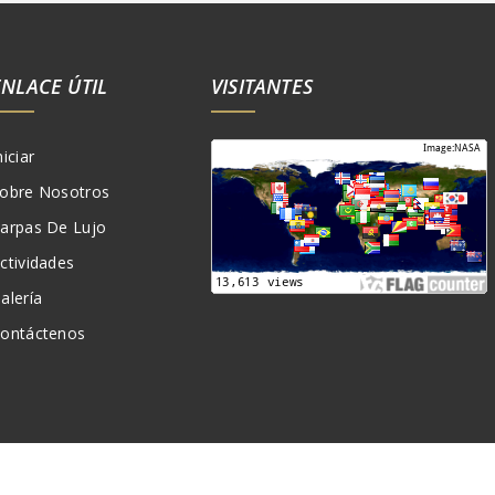
ENLACE ÚTIL
VISITANTES
niciar
obre Nosotros
arpas De Lujo
ctividades
alería
ontáctenos
Creado por:
Amskou Camp