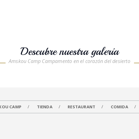
Descubre nuestra galeria
Amskou Camp Campamento en el corazón del desierto
KOU CAMP
TIENDA
RESTAURANT
COMIDA