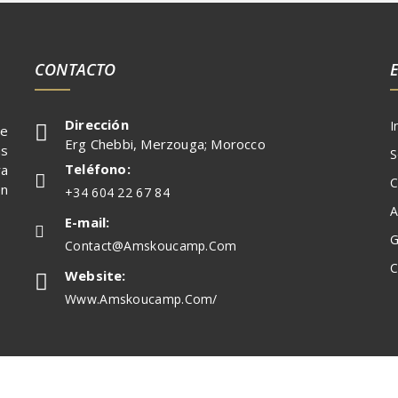
CONTACTO
Dirección
I
de
Erg Chebbi, Merzouga; Morocco
ás
S
Teléfono:
ra
C
en
+34 604 22 67 84
A
E-mail:
G
Contact@amskoucamp.com
C
Website:
Www.amskoucamp.com/
chos reservados.